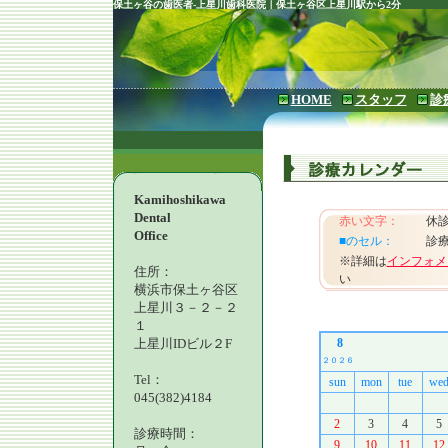
保土ヶ谷の歯医者-上星川歯科医院｜保土ヶ谷区上星川駅から2分
HOME
スタッフ
診
Kamihoshikawa
Dental
赤い文字：
休
Office
■のセル：
診
※詳細は
インフォメ
住所：
い
横浜市保土ヶ谷区
上星川３－２－２
１
上星川IDビル２F
8
２０２６
Tel：
sun
mon
tue
we
045(382)4184
2
3
4
5
診療時間：
9
10
11
12