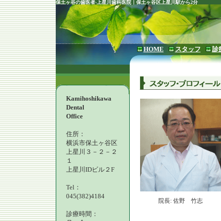
保土ヶ谷の歯医者-上星川歯科医院｜保土ヶ谷区上星川駅から2分
HOME
スタッフ
診
Kamihoshikawa
Dental
Office
住所：
横浜市保土ヶ谷区
上星川３－２－２
１
上星川IDビル２F
Tel：
045(382)4184
院長: 佐野 竹志
診療時間：